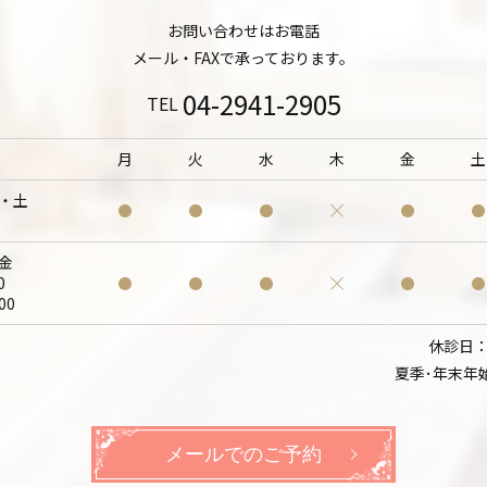
お問い合わせはお電話
メール・FAXで承っております。
04-2941-2905
TEL
月
火
水
木
金
土
・土
0
金
0
00
休診日
夏季･年末年
メールでのご予約