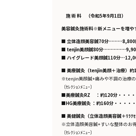
施 術 料
（令和
5
年
9
月
1
日）
美容鍼灸施術料※新メニューを増や
■ 立体造顔美容鍼70分………8,800
■ tenjin美顔鍼80分……………9,9
■ ハイグレード美顔鍼110分…12,0
■
美療鍼灸（tenjin美顔＋治療）約13
※tenjin美顔鍼+痛みや不調の治
〔ｾﾚｸｼｮﾝﾒﾆｭｰ〕
■美療鍼灸RZ ：約120分・・・・・
■HG美療鍼灸 ：約160分・・・・・1
■
美健鍼灸（立体造顔美容鍼＋ﾘﾗｸｾﾞｰ
※立体造顔美容鍼+すいな整体のお
〔ｾﾚｸｼｮﾝﾒﾆｭｰ〕