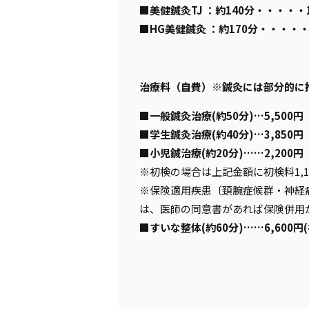
■美健鍼灸TJ ：約140分・・・・・1
■HG美健鍼灸 ：約170分・・・・・1
治療料（自費）※鍼灸には部分的に推拿
■一般鍼灸治療(約50分)…5,500円
■学生鍼灸治療(約40分)…3,850円
■小児鍼治療(約20分)……2,200円
※初検の場合は上記金額に初検料1,10
※保険適用疾患〔頚腕症候群・神経
は、医師の同意書があれば保険併用
■すいな整体(約60分)……6,600円