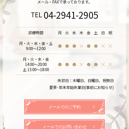
メール・FAXで承っております。
04-2941-2905
TEL
診療時間
月
火
水
木
金
土
日
祝
月・火・水・金・土
9:00～12:00
月・火・水・金
14:00～20:00
土 13:00～18:00
休診日：木曜日、日曜日、祝祭日
夏季･年末年始休業日(事前にお知らせ)
メールでのご予約
メールでのお問い合わせ