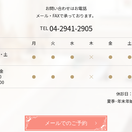
お問い合わせはお電話
メール・FAXで承っております。
04-2941-2905
TEL
月
火
水
木
金
土
・土
0
金
0
00
休診日
夏季･年末年
メールでのご予約