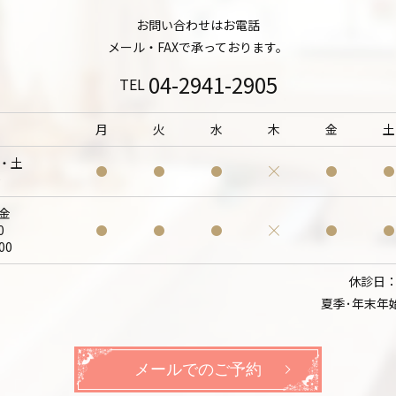
お問い合わせはお電話
メール・FAXで承っております。
04-2941-2905
TEL
月
火
水
木
金
土
・土
0
金
0
00
休診日
夏季･年末年
メールでのご予約