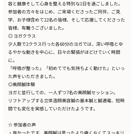
容と健康そして心身を整える特別な1日を過ごしました。
参加者の方々をはじめ、ご来場くださったご同伴、ご見
学、お子様含めて22名の皆様、そして応援してくださった
皆様、有難うございました。
◎ ヨガクラス
少人数で2クラス行った各60分のヨガでは、深い呼吸とゆ
るやかな動きを中心に、日々の緊張がほどけていく時間
に。
「呼吸が整った」「初めてでも気持ちよく動けた」といっ
た声をいただきました。
◎美顔鍼体験
ヨガと並行しての、一人ずつ7名の美顔鍼セッション。
リフトアップする立体造顔美容鍼の基本鍼と鍼通電、短時
間でも変化を実感していただけたようです。
☆ 参加者の声
・良かったです、美顔鍼は思ったより痛くなくてスッキリ