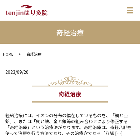
メ
奇経治療
HOME
奇経治療
2023/09/20
奇経治療
経絡治療には、イオンの分布の偏在しているものを、「銅と亜
鉛」、または「銅と鉄、金と銀等の組み合わせにより修正する
「奇経治療」という治療法があります。奇経治療は、奇経八脈を
使って治療を行う方法であり、その治療穴である「八総 […]