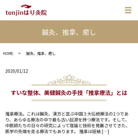
メ
鍼灸、推拿、癒し
HOME
鍼灸、推拿、癒し
2020/01/12
すいな整体、美健鍼灸の手技「推拿療法」とは
推拿療法。これは鍼灸、漢方と並ぶ中国３大伝統療法の1つであ
り、あらゆる療法の中で最も古い起源を持つ療法です。そして、
中医師たちの日々の研究によって理論と技術を発展させてきた、
医学の先端を走る療法でもあります。 推拿は経絡 […]