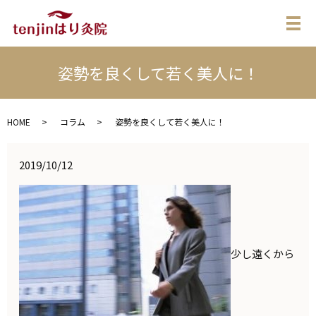
メ
姿勢を良くして若く美人に！
HOME
コラム
姿勢を良くして若く美人に！
2019/10/12
少し遠くから