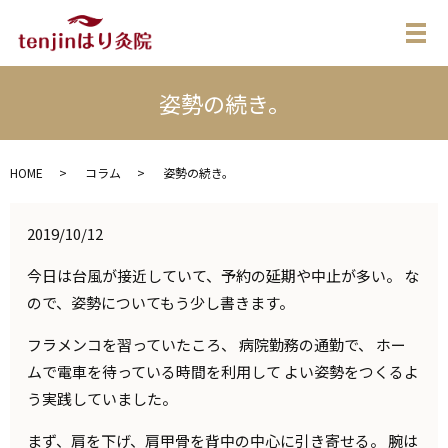
メ
姿勢の続き。
HOME
コラム
姿勢の続き。
2019/10/12
今日は台風が接近していて、予約の延期や中止が多い。 な
ので、姿勢についてもう少し書きます。
フラメンコを習っていたころ、 病院勤務の通勤で、 ホー
ムで電車を待っている時間を利用して よい姿勢をつくるよ
う実践していました。
まず、肩を下げ、肩甲骨を背中の中心に引き寄せる。 腕は