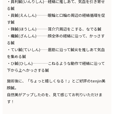
・員利鍼(いんりしん)…経絡に推しあて、気血を引き寄せ
る鍼
・員鍼(えんしん)………眼輪と口輪の周辺の経絡循環を促
す鍼
・鋒鍼(ほうしん)………耳介穴周辺をこする、なでる鍼
・纔鍼(ざんしん)………顔全体の経絡に沿って、かっさす
る鍼
・てい鍼(ていしん)……眉筋に沿って鍼尖を推しあて気血
を集める鍼
・ひ鍼(ひしん)…………こねるような動作で経絡に沿って
下から上へかっさする鍼
施術後に、「ちょっと嬉しくなる！」とご好評のtenjin美
顔鍼。
自然美がアップしたのを、見て感じてお判りいただけま
す！