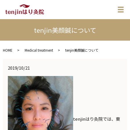
メ
tenjin美顔鍼について
HOME
Medical treatment
tenjin美顔鍼について
2019/10/21
tenjinはり灸院では、東